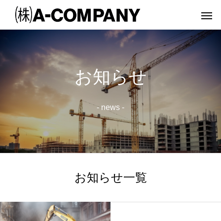
お知らせ
Warning
Warning
/home/treekurasiki/ac-kurashik
/home/treekurasiki/ac-kurashik
/home/t
/home/t
- news -
Warning
/home/treekurasiki/ac-kurashi
Warning
84
お知らせ一覧