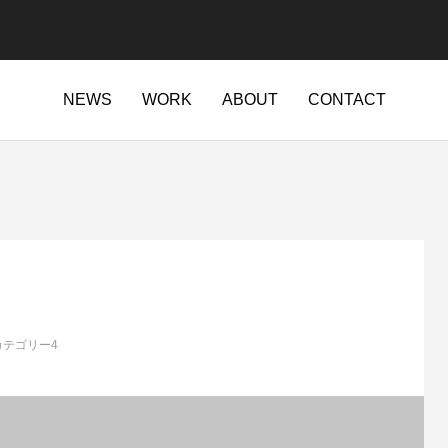
NEWS
WORK
ABOUT
CONTACT
c-kurashiki.com/public_html/wp-content/themes/anthem_tcd083/f
c-kurashiki.com/public_html/wp-content/themes/anthem_tcd083/f
/home/treekurasiki/ac-kurashiki.com/public_html/wp-content
/home/treekurasiki/ac-kurashiki.com/public_html/wp-content
ac-kurashiki.com/public_html/wp-content/themes/anthem_tcd083/
/home/treekurasiki/ac-kurashiki.com/public_html/wp
カテゴリー4